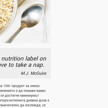
 nutrition label on
ve to take a nap.
M.J. McGuire
а 100г продукт за някои
авнението е да покаже какво
а се достигне минимумът
опоръчителната дневна доза е
незначително да изглежда, се