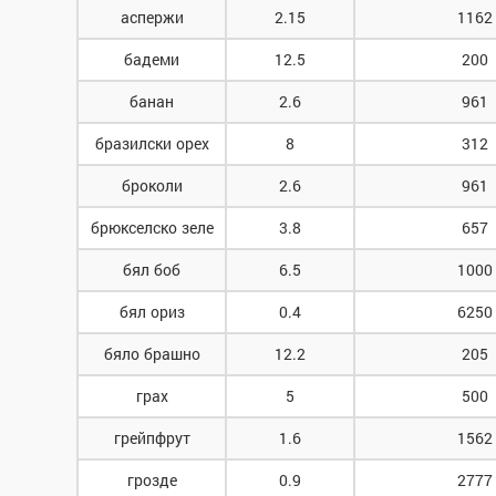
аспержи
2.15
1162
бадеми
12.5
200
банан
2.6
961
бразилски орех
8
312
броколи
2.6
961
брюкселско зеле
3.8
657
бял боб
6.5
1000
бял ориз
0.4
6250
бяло брашно
12.2
205
грах
5
500
грейпфрут
1.6
1562
грозде
0.9
2777