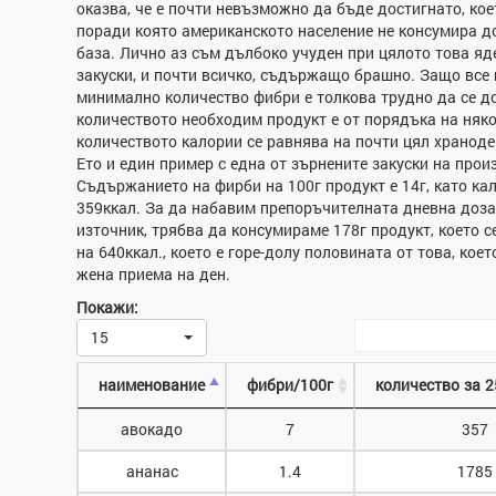
оказва, че е почти невъзможно да бъде достигнато, кое
поради която американското население не консумира д
база. Лично аз съм дълбоко учуден при цялото това яд
закуски, и почти всичко, съдържащо брашно. Защо все
минимално количество фибри е толкова трудно да се д
количеството необходим продукт е от порядъка на няк
количеството калории се равнява на почти цял храноде
Ето и един пример с една от зърнените закуски на произ
Съдържанието на фирби на 100г продукт е 14г, като кал
359ккал. За да набавим препоръчителната дневна доза 
източник, трябва да консумираме 178г продукт, което с
на 640ккал., което е горе-долу половината от това, кое
жена приема на ден.
Покажи:
15
наименование
фибри/100г
количество за 2
авокадо
7
357
ананас
1.4
1785