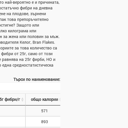
то най-вероятно е и причината,
остатъчно фибри на дневна
ене на плодове, зърнени
 пак това препоръчително
остигне? Защото или
олко килограма или
н за жена или половин за мъж.
водителя Келог, Bran Flakes.
ориите за това количество са
фибри от 25г, само от този
е равнява на 25г фирби, НО и
то една средностатистическа
Търси по наименование:
5г фибри/г
общо калории
571
893