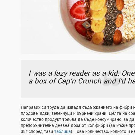
I was a lazy reader as a kid. One
a box of Cap’n Crunch and I’d ha
Направих си труда да извадя съдържанието на фибри н
плодове, ядки, зеленчуци и зърнени храни. Целта на ср
количество продукт трябва да бъде консумирано, за д
препоръчителна дневна доза от 25г фибри (за мъже пр
38г според тази
таблица
). Това количество, колкото и 