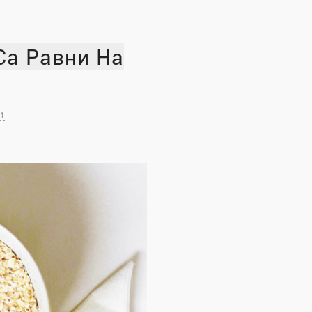
Са Равни На
1