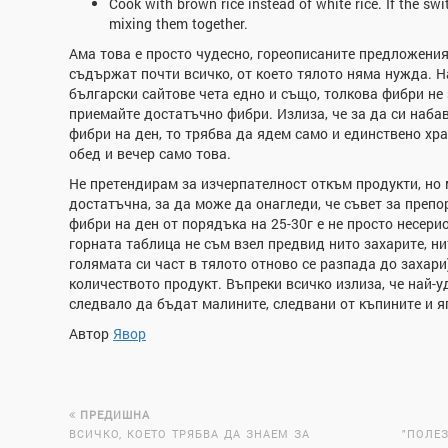
Cook with brown rice instead of white rice. If the swi
mixing them together.
Ама това е просто чудесно, гореописаните предложения
съдържат почти всичко, от което тялото няма нужда. Н
български сайтове чета едно и също, толкова фибри не 
приемайте достатъчно фибри. Излиза, че за да си наб
фибри на ден, то трябва да ядем само и единствено хр
обед и вечер само това.
Не претендирам за изчерпателност откъм продукти, но 
достатъчна, за да може да онагледи, че съвет за пре
фибри на ден от порядъка на 25-30г е не просто несерио
горната таблица не съм взел предвид нито захарите, ни
голямата си част в тялото отново се разпада до захар
количеството продукт. Въпреки всичко излиза, че най-
следвало да бъдат малините, следвани от къпините и я
Автор
Явор
ПРЕДИШНА
ВСИЧКО, КОЕТО ТРЯБВА ДА ЗНАЕМ ЗА
"ПОЛЕЗ