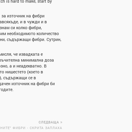
tch is hard to make, start by
 за източник на фибри
авсякъде, и в чужди и в
знам си колко фибри,
авим необходимото количество
ани, съдържащи фибри. Сутрин,
мисля, че извадката е
поръчителна минимална доза
зно, а и неадекватно. В
то нишестето (което в
и), съдържащи се в
удачен източник на фибри би
годите.
СЛЕДВАЩА
НИТЕ" ФИБРИ - СКРИТА ЗАПЛАХА