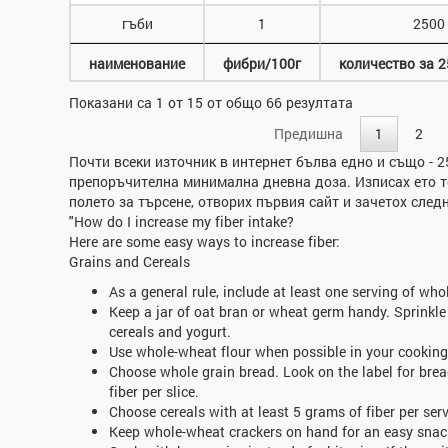
гъби
1
2500
наименование
фибри/100г
количество за 2
Показани са 1 от 15 от общо 66 резултата
Предишна
1
2
Почти всеки източник в интернет бълва едно и също - 2
препоръчителна минимална дневна доза. Изписах ето то
полето за търсене, отворих първия сайт и зачетох след
"How do I increase my fiber intake?
Here are some easy ways to increase fiber:
Grains and Cereals
As a general rule, include at least one serving of who
Keep a jar of oat bran or wheat germ handy. Sprinkle
cereals and yogurt.
Use whole-wheat flour when possible in your cooking
Choose whole grain bread. Look on the label for bre
fiber per slice.
Choose cereals with at least 5 grams of fiber per serv
Keep whole-wheat crackers on hand for an easy snac