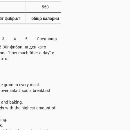
550
5г фибри/г
общо калории
3
4
5
Следваща
5-30г фибри на ден като
ва "how much fiber a day" в
ното:
le grain in every meal.
 over salad, soup, breakfast
 and baking.
ads with the highest amount of
ing.
k.