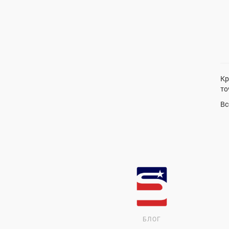
Кр
то
Вс
БЛОГ