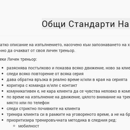
Общи Стандарти На
атко описание на изпълнението, насочено към запознаването на хор
чно да очакват от своя личен треньор.
еки Личен треньор:
разяснява постъпково и показва всяко движение, ново за кли
следи всяко повторение от всяка серия
дава обратна връзка в реално време и/или в края на серията
коригира с команда и/или с контакт
комуникативен е, не кара клиента да се чувства неловко в ко
по време на изпълнение на движение, цялото внимание на трень
място или по телефон
следи стриктно почивките на клиента
тренира клиента си в рамките на уговореното време, а не на 
приоритизира тренировъчната методика в следния ред:
мобилност