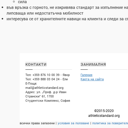
сила
във връзка с горното, не изкривява стандарт за изпълнение н
липсваща или недостатъчна мобилност
интересува се от хранителните навици на клиента и следи за 
КОНТАКТИ
ЗАНИМАЛНЯ
Тел: +359 876 10 00 39 - Явор
Галерия
Тел: +359 888 03 04 24 - Ели
Карта на сайта
Е-Поща:
mail@athleticstandard.org
Адрес: ул. „Проф. д-р Иван
Странски“ 61, 1700
Студентски Комплекс, София
©2015-2020
athleticstandard.org
всички права запазени |
условия за ползване
|
политика за поверител