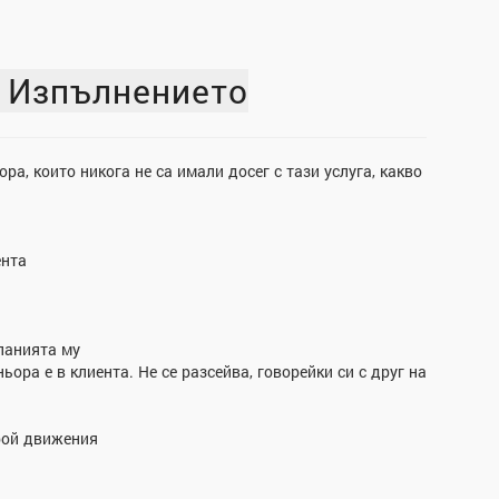
 Изпълнението
а, които никога не са имали досег с тази услуга, какво
ента
мпанията му
ора е в клиента. Не се разсейва, говорейки си с друг на
брой движения