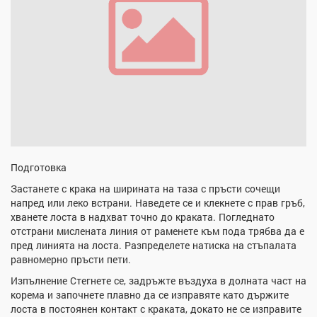
Подготовка
Застанете с крака на ширината на таза с пръсти сочещи
напред или леко встрани. Наведете се и клекнете с прав гръб,
хванете лоста в надхват точно до краката. Погледнато
отстрани мислената линия от раменете към пода трябва да е
пред линията на лоста. Разпределете натиска на стъпалата
равномерно пръсти пети.
Изпълнение Стегнете се, задръжте въздуха в долната част на
корема и започнете плавно да се изправяте като държите
лоста в постоянен контакт с краката, докато не се изправите