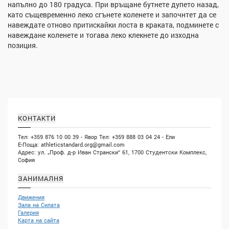
напълно до 180 градуса. При връщане бутнете дупето назад,
като същевременно леко сгънете коленете и започнтет да се
навеждате отново притискайки лоста в краката, подминете с
навеждане коленете и тогава леко клекнете до изходна
позиция.
КОНТАКТИ
Тел: +359 876 10 00 39 - Явор Тел: +359 888 03 04 24 - Ели
Е-Поща:
athleticstandard.org@gmail.com
Адрес: ул. „Проф. д-р Иван Странски“ 61, 1700 Студентски Комплекс,
София
ЗАНИМАЛНЯ
Движения
Зала на Силата
Галерия
Карта на сайта