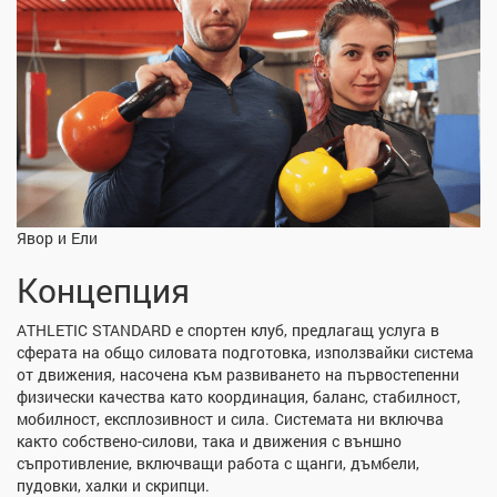
Явор и Ели
Концепция
АTHLETIC STANDARD е спортен клуб, предлагащ услуга в
сферата на общо силовата подготовка, използвайки система
от движения, насочена към развиването на първостепенни
физически качества като координация, баланс, стабилност,
мобилност, експлозивност и сила. Системата ни включва
както собствено-силови, така и движения с външно
съпротивление, включващи работа с щанги, дъмбели,
пудовки, халки и скрипци.