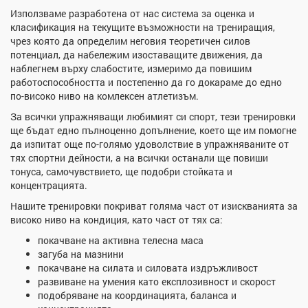
Използваме разработена от нас система за оценка и
класификация на текущите възможности на трениращия,
чрез която да определим неговия теоретичен силов
потенциал, да набележим изоставащите движения, да
наблегнем върху слабостите, измеримо да повишим
работоспособността и постепенно да го докараме до едно
по-високо ниво на комлексен атлетизъм.
За всички упражняващи любимият си спорт, тези тренировки
ще бъдат едно пълноценно допълнение, което ще им помогне
да изпитат още по-голямо удоволствие в упражняваните от
тях спортни дейности, а на всички останали ще повиши
тонуса, самочувствието, ще подобри стойката и
концентрацията.
Нашите тренировки покриват голяма част от изискванията за
високо ниво на кондиция, като част от тях са:
покачване на активна телесна маса
загуба на мазнини
покачване на силата и силовата издръжливост
развиване на умения като експлозивност и скорост
подобряване на координацията, баланса и